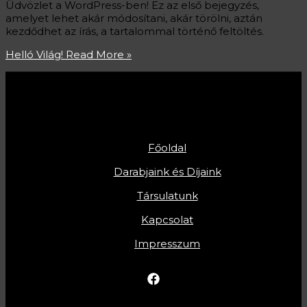
Üdvözlet a WordPress-ben! Ez az első bejegyzés,
amelyet lehet akár módosítani, akár törölni, aztán
kezdődhet az írás, a tartalommal történő feltöltés.
Helló Világ!
Read More »
Főoldal
Darabjaink és Díjaink
Társulatunk
Kapcsolat
Impresszum